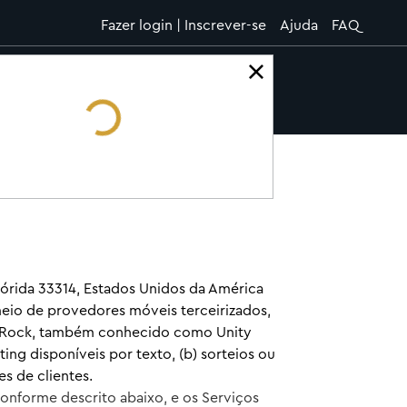
Fazer login | Inscrever-se
Ajuda
FAQ
lórida 33314, Estados Unidos da América
 meio de provedores móveis terceirizados,
d Rock, também conhecido como Unity
ting disponíveis por texto, (b) sorteios ou
s de clientes.
conforme descrito abaixo, e os Serviços