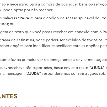
ão é necessário para a compra de quaisquer bens ou serviço
k, pode optar por não receber:
 palavras “
PARAR
” para o código de acesso aplicável do Pr
uro); ou
agem de texto que você possa receber em conexão com o Pro
grama de Assinatura, você poderá ser excluído de todos os P
ceber opções para identificar especificamente as opções par
e como fez na primeira vez e começaremos a enviar mensagen
lavras-chave são suportadas, basta enviar o texto "
AJUDA
" 
ar a mensagem "
AJUDA
", responderemos com instruções sobr
ANTES