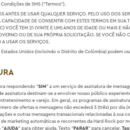
e Condições de SMS (“Termos”).
S ANTES DE USAR QUALQUER SERVIÇO. PELO USO DOS SER
 A CAPACIDADE DE CONSENTIR COM ESTES TERMOS EM SUA T
 VOCÊ TEM 21 (VINTE E UM) ANOS DE IDADE OU MAIS E N
VERNO OU DE SUA PRÓPRIA SOLICITAÇÃO. SE VOCÊ NÃO
 A USAR OS SERVIÇOS.
 Estados Unidos (incluindo o Distrito de Colúmbia) podem usa
URA
ura respondendo “
SIM
” a um serviço de assinatura de mens
de assinatura destinam-se a envolver nosso público experien
ntretenimento e varejo. Em geral, os programas de assinatura 
mero de ofertas e mensagens não excederá 3 (três) por dia 
ções e outras mensagens transacionais relacionadas à sua c
 de marketing automáticas e recorrentes da Hard Rock por 
 "
AJUDA
" para obter ajuda. Texto "
PARAR
" para cancelar.
Tax