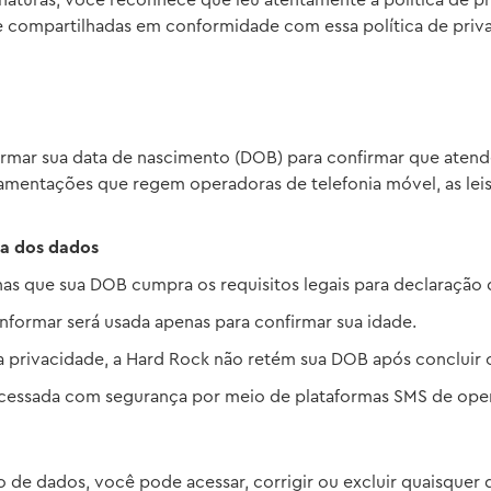
naturas, você reconhece que leu atentamente a política de p
e compartilhadas em conformidade com essa política de priv
ormar sua data de nascimento (DOB) para confirmar que atende
amentações que regem operadoras de telefonia móvel, as leis
a dos dados
as que sua DOB cumpra os requisitos legais para declaração 
informar será usada apenas para confirmar sua idade.
a privacidade, a Hard Rock não retém sua DOB após conclui
cessada com segurança por meio de plataformas SMS de oper
ão de dados, você pode acessar, corrigir ou excluir quaisq