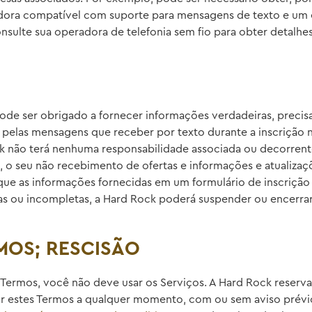
dora compatível com suporte para mensagens de texto e um e
sulte sua operadora de telefonia sem fio para obter detalhe
ode ser obrigado a fornecer informações verdadeiras, preci
u pelas mensagens que receber por texto durante a inscrição
 não terá nenhuma responsabilidade associada ou decorrent
as, o seu não recebimento de ofertas e informações e atualiza
 que as informações fornecidas em um formulário de inscrição
sas ou incompletas, a Hard Rock poderá suspender ou encerrar
MOS; RESCISÃO
mos, você não deve usar os Serviços. A Hard Rock reserva-se 
ndir estes Termos a qualquer momento, com ou sem aviso prév