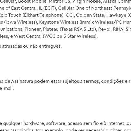
S. Cellular, Boost Mobile, MetroPCS, Virgin Mobile, Alaska Co
ne of East Central, IL (ECIT), Cellular One of Northeast Pennsy
 Epic Touch (Elkhart Telephone), GCI, Golden State, Hawkeye (
ireless (Iowa Wireless), Keystone Wireless (Immix Wireless/PC 
ications, Pioneer, Plateau (Texas RSA 3 Ltd), Revol, RINA, S
less, e West Central (WCC ou 5 Star Wireless).
 atrasadas ou não entregues.
a de Assinatura podem estar sujeitos a termos, condições e 
-mail.
 qualquer hardware, software, acesso sem fio e à Internet, ou
pesas associados. Por exemplo, pode ser necessário obter, po