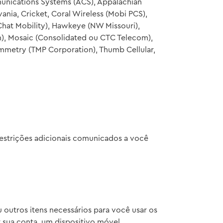
mmunications Systems (ACS), Appalachian
lvania, Cricket, Coral Wireless (Mobi PCS),
Chat Mobility), Hawkeye (NW Missouri),
Man), Mosaic (Consolidated ou CTC Telecom),
immetry (TMP Corporation), Thumb Cellular,
restrições adicionais comunicados a você
 outros itens necessários para você usar os
r sua conta, um dispositivo móvel