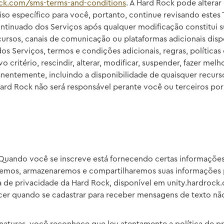
ock.com/sms-terms-and-conditions
. A Hard Rock pode altera
so específico para você, portanto, continue revisando est
continuado dos Serviços após qualquer modificação constitui
ecursos, canais de comunicação ou plataformas adicionais dis
dos Serviços, termos e condições adicionais, regras, política
o critério, rescindir, alterar, modificar, suspender, fazer me
nentemente, incluindo a disponibilidade de quaisquer recur
ard Rock não será responsável perante você ou terceiros po
 Quando você se inscreve está fornecendo certas informações
aremos, armazenaremos e compartilharemos suas informações 
 de privacidade da Hard Rock, disponível em unity.hardrock.
cer quando se cadastrar para receber mensagens de texto nã