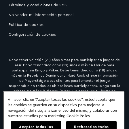
Términos y condiciones de SMS
No vender mi información personal
Política de cookies
Configuración de cookies
Debe tener veintiún (21) años o más para participar en juegos de
azar. Debe tener dieciocho (18) años o más en Florida para
participar en Bingo y Póker. Debe tener dieciocho (18) años o
más en la República Dominicana. Hard Rock ofrece información
de PlayersEdge a sus clientes para fomentar el juego
responsable en todas las ubicaciones participantes. Juega con la
cabeza, no más allá de tus límites. ¿Te preocupa tu forma de
jugar?
En CA/IL/NJ/VA: llama al 1-800-GAMBLER (426-2537);
FL:
Al hacer clic en “Aceptar todas las cookies”, usted acepta que
1-833-PLAYWISE
IN:
1-800-994-8448
; NV/Punta Cana:
1-800-522-
las cookies se guarden en su dispositivo para mejorar la
4700
; OH:
1-800-589-9966
. ON: ConnexOntario
1-866-531-2600
navegación del sitio, analizar el uso del mismo, y colaborar con
nuestros estudios para marketing.
Cookie Policy
Aceptar todas las
Rechazarlas todas