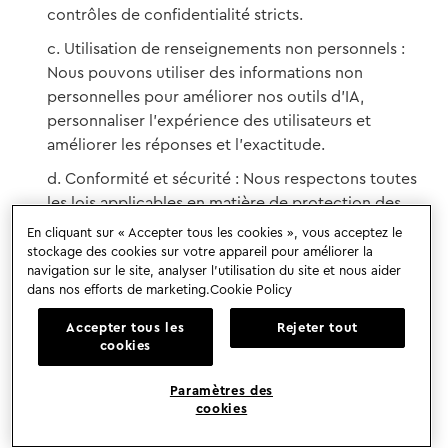
contrôles de confidentialité stricts.
Utilisation de renseignements non personnels :
Nous pouvons utiliser des informations non
personnelles pour améliorer nos outils d’IA,
personnaliser l’expérience des utilisateurs et
améliorer les réponses et l’exactitude.
Conformité et sécurité : Nous respectons toutes
les lois applicables en matière de protection des
données et les normes de sécurité de l’information
En cliquant sur « Accepter tous les cookies », vous acceptez le
pour protéger toutes les données traitées par nos
stockage des cookies sur votre appareil pour améliorer la
navigation sur le site, analyser l’utilisation du site et nous aider
systèmes d’IA.
dans nos efforts de marketing.
Cookie Policy
Avis de non-responsabilité : Bien que nos outils
Accepter tous les
Rejeter tout
d’IA soient conçus pour améliorer votre expérience,
cookies
ils ne fournissent pas toujours une précision totale.
Consentement et contrôle de l’utilisateur : En
Paramètres des
cookies
utilisant nos fonctions d’assistance à l’IA, vous
consentez au traitement des données anonymisées